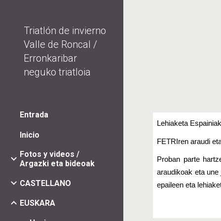
Sk
Triatlón de invierno
Valle de Roncal /
Erronkaribar
neguko triatloia
Entrada
Lehiaketa Espainiak
Inicio
FETRIren araudi eta
Fotos y videos /
Proban parte hartz
Argazki eta bideoak
araudikoak eta une 
CASTELLANO
epaileen eta lehiak
EUSKARA