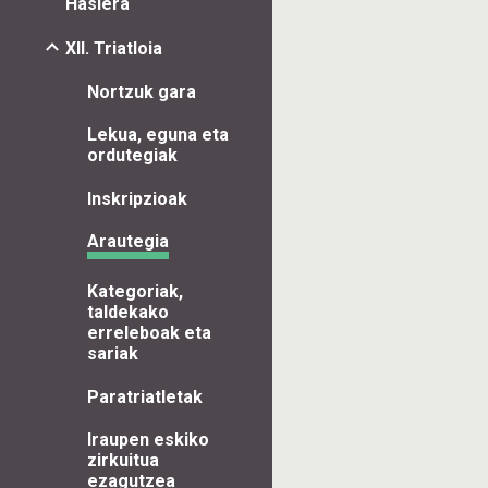
Hasiera
XII. Triatloia
Nortzuk gara
Lekua, eguna eta
ordutegiak
Inskripzioak
Arautegia
Kategoriak,
taldekako
erreleboak eta
sariak
Paratriatletak
Iraupen eskiko
zirkuitua
ezagutzea