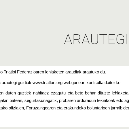
ip to main content
Skip to navigat
ARAUTEGI
o Triatloi Federazioaren lehiaketen araudiak arautuko du.
 arautegi guztiak www.triatlon.org webgunean kontsulta daitezke.
en duten guztiek nahitaez ezagutu eta bete behar dituzte lehiake
jakin batean, segurtasunagatik, probaren arduradun teknikoak edo ag
etako ofizialen, Foruzaingoaren eta erakundeko boluntarioen jarraibide