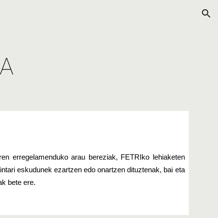
ion
A
taren erregelamenduko arau bereziak, FETRIko lehiaketen
intari eskudunek ezartzen edo onartzen dituztenak, bai eta
ak bete ere.